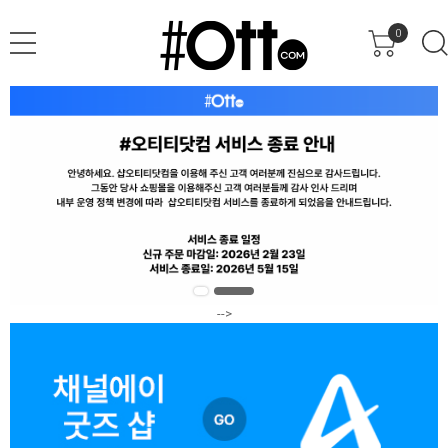
0
-->