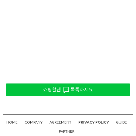
쇼핑할땐
톡톡하세요
HOME
COMPANY
AGREEMENT
PRIVACY POLICY
GUIDE
PARTNER