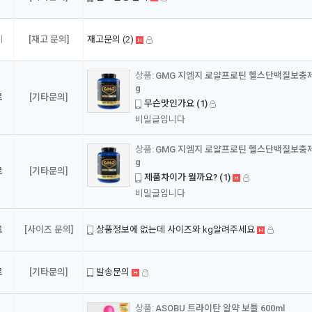
기
[재고 문의]
재고문의
(2)
GMG 지엠지 로얄프로틴 헬스단백질보충제 
g
료
[기타문의]
무슨맛인가요
(1)
비밀글입니다
GMG 지엠지 로얄프로틴 헬스단백질보충제 
g
료
[기타문의]
제품차이가 뭘까요?
(1)
비밀글입니다
료
[사이즈 문의]
상품정보에 없는데 사이즈와 kg알려주세요
료
[기타문의]
발송문의
ASOBU 트라이탄 알약 보틀 600ml