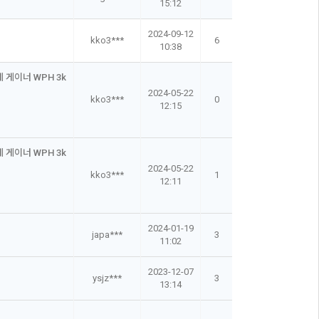
15:12
2024-09-12
kko3***
6
10:38
게이너 WPH 3k
2024-05-22
kko3***
0
12:15
게이너 WPH 3k
2024-05-22
kko3***
1
12:11
2024-01-19
japa***
3
11:02
2023-12-07
ysjz***
3
13:14