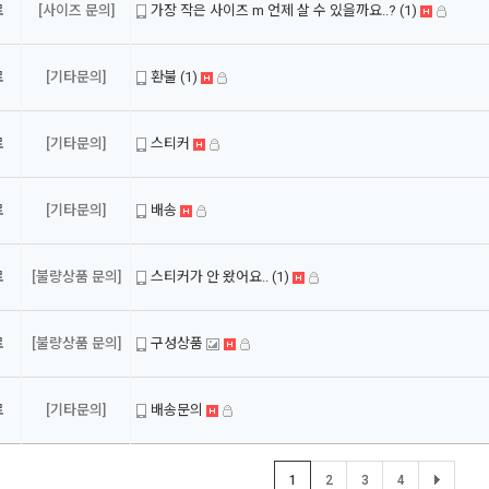
료
[사이즈 문의]
가장 작은 사이즈 m 언제 살 수 있을까요..?
(1)
료
[기타문의]
환불
(1)
료
[기타문의]
스티커
료
[기타문의]
배송
료
[불량상품 문의]
스티커가 안 왔어요..
(1)
료
[불량상품 문의]
구성상품
료
[기타문의]
배송문의
1
2
3
4