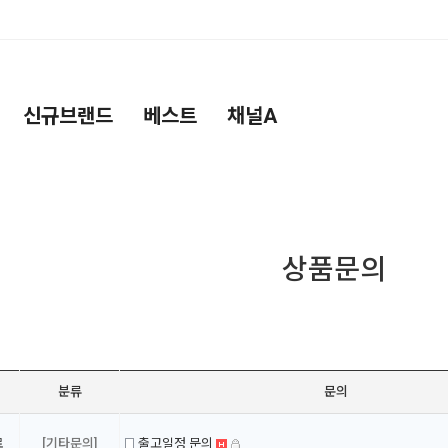
신규브랜드
베스트
채널A
상품문의
분류
문의
료
[기타문의]
출고일정 문의