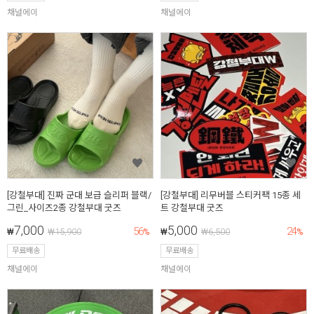
채널에이
채널에이
[강철부대] 진짜 군대 보급 슬리퍼 블랙/
[강철부대] 리무버블 스티커팩 15종 세
그린_사이즈2종 강철부대 굿즈
트 강철부대 굿즈
7,000
5,000
56
24
₩
₩
15,900
%
₩
₩
6,500
%
무료배송
무료배송
채널에이
채널에이