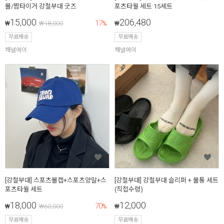
볼/짬타이거 강철부대 굿즈
포츠타월 세트 15세트
15,000
206,480
17
₩
₩
18,000
%
₩
무료배송
무료배송
채널에이
채널에이
[강철부대] 스포츠볼캡+스포츠양말+스
[강철부대] 강철부대 슬리퍼 + 물통 세트
포츠타월 세트
(직접수령)
18,000
12,000
70
₩
₩
60,000
%
₩
무료배송
무료배송