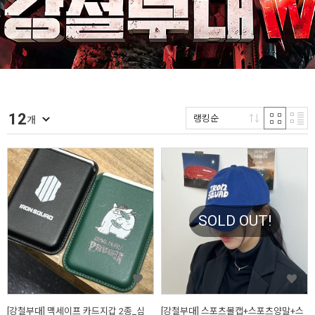
12
랭킹순
개
SOLD OUT!
[강철부대] 맥세이프 카드지갑 2종_심
[강철부대] 스포츠볼캡+스포츠양말+스