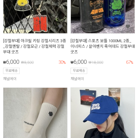
[강철부대] 아크릴 키링 강철시리즈 3종
[강철부대] 스포츠 보틀 1000ML 2종_
_강철멘탈 / 강철모근 / 강철체력 강철
이너피스 / 살아벤치 죽어데드 강철부대
부대 굿즈
굿즈
6,000
6,000
30
67
₩
₩
8,500
%
₩
₩
18,000
%
무료배송
무료배송
채널에이
채널에이