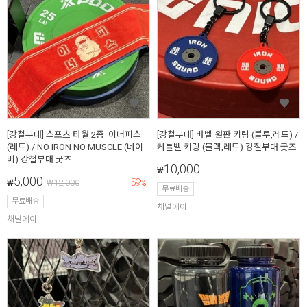
[강철부대] 스포츠 타월 2종_이너피스
[강철부대] 바벨 원판 키링 (블루,레드) /
(레드) / NO IRON NO MUSCLE (네이
케틀벨 키링 (블랙,레드) 강철부대 굿즈
비) 강철부대 굿즈
10,000
₩
5,000
59
₩
₩
12,000
%
무료배송
무료배송
채널에이
채널에이