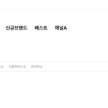
신규브랜드
베스트
채널A
격순
상품평많은순
판매량순