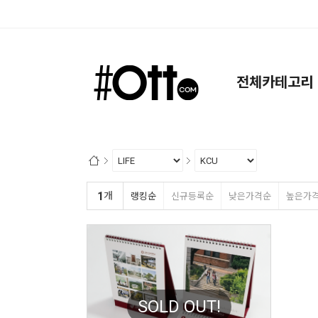
검색
전체카테고리
1
개
랭킹순
신규등록순
낮은가격순
높은가
SOLD OUT!