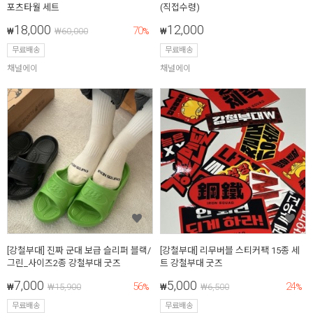
포츠타월 세트
(직접수령)
18,000
12,000
70
₩
₩
60,000
%
₩
무료배송
무료배송
채널에이
채널에이
[강철부대] 진짜 군대 보급 슬리퍼 블랙/
[강철부대] 리무버블 스티커팩 15종 세
그린_사이즈2종 강철부대 굿즈
트 강철부대 굿즈
7,000
5,000
56
24
₩
₩
15,900
%
₩
₩
6,500
%
무료배송
무료배송