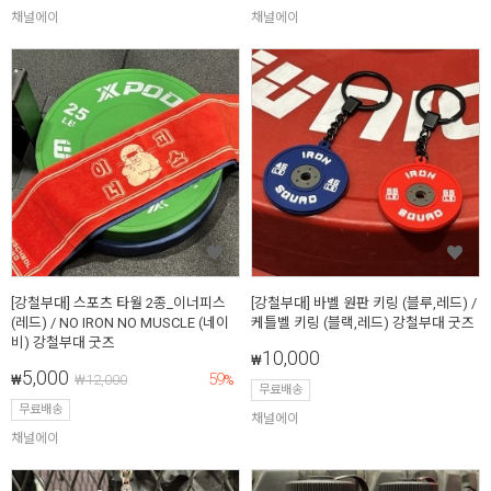
채널에이
채널에이
[강철부대] 스포츠 타월 2종_이너피스
[강철부대] 바벨 원판 키링 (블루,레드) /
(레드) / NO IRON NO MUSCLE (네이
케틀벨 키링 (블랙,레드) 강철부대 굿즈
비) 강철부대 굿즈
10,000
₩
5,000
59
₩
₩
12,000
%
무료배송
무료배송
채널에이
채널에이