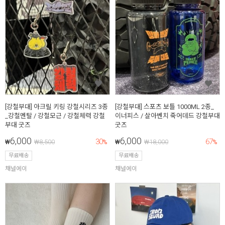
[강철부대] 아크릴 키링 강철시리즈 3종
[강철부대] 스포츠 보틀 1000ML 2종_
_강철멘탈 / 강철모근 / 강철체력 강철
이너피스 / 살아벤치 죽어데드 강철부대
부대 굿즈
굿즈
6,000
6,000
30
67
₩
₩
8,500
%
₩
₩
18,000
%
무료배송
무료배송
채널에이
채널에이