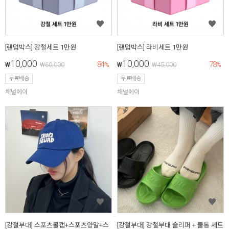
[랜덤박스] 강철세트 1만원
[랜덤박스] 라비세트 1만원
10,000
10,000
84
78
₩
₩
60,000
%
₩
₩
45,000
%
무료배송
무료배송
채널에이
채널에이
[강철부대] 스포츠볼캡+스포츠양말+스
[강철부대] 강철부대 슬리퍼 + 물통 세트