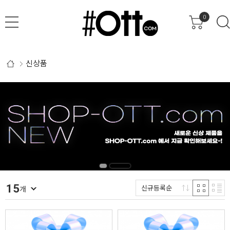
0
신상품
15
신규등록순
개