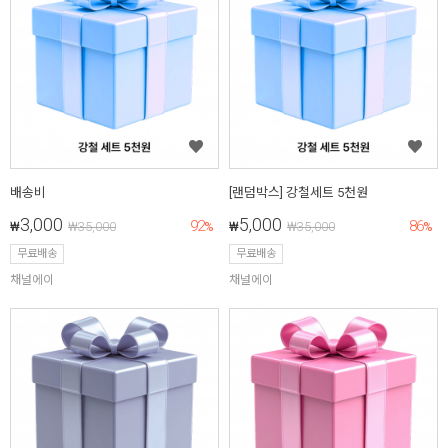
배송비
[랜덤박스] 강철세트 5천원
3,000
5,000
92
86
₩
₩
35,000
%
₩
₩
35,000
%
무료배송
무료배송
채널에이
채널에이