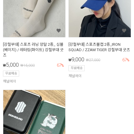
[강철부대] 스포츠 러닝 양말 2종_ 심볼
[강철부대] 스포츠볼캡 2종_IRON
(베이지) / 레터링(화이트) 강철부대 굿
SQUAD / ZZAM TIGER 강철부대 굿즈
즈
9,000
67
₩
₩
27,000
%
5,000
67
₩
₩
15,000
%
무료배송
무료배송
채널에이
채널에이