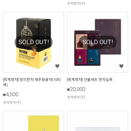
쌍계명차(주)
SOLD OUT!
SOLD OUT!
[쌍계명차] 왕의한차 제주황귤차(10티
[쌍계명차] 선물세트 한차실록
백)
20,000
₩
4,500
₩
쌍계명차(주)
쌍계명차(주)