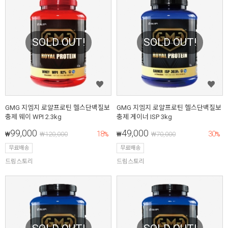
SOLD OUT!
SOLD OUT!
GMG 지엠지 로얄프로틴 헬스단백질보
GMG 지엠지 로얄프로틴 헬스단백질보
충제 웨이 WPI 2.3kg
충제 게이너 ISP 3kg
99,000
49,000
18
30
₩
₩
120,000
%
₩
₩
70,000
%
무료배송
무료배송
드림스토리
드림스토리