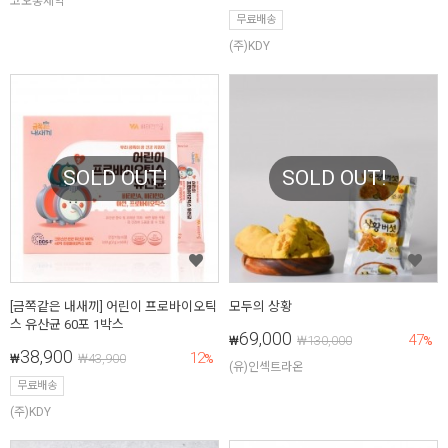
코오롱제약
무료배송
(주)KDY
SOLD OUT!
SOLD OUT!
[금쪽같은 내새끼] 어린이 프로바이오틱
모두의 상황
스 유산균 60포 1박스
69,000
47
₩
₩
130,000
%
38,900
12
₩
₩
43,900
%
(유)인섹트라온
무료배송
(주)KDY