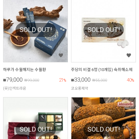
SOLD OUT!
SOLD OUT!
하루가 수월해지는 수월환
주당의 비결 6정 (10개입) 숙취해소제
79,000
33,000
21
40
₩
₩
99,000
%
₩
₩
55,000
%
(유)인섹트라온
코오롱제약
SOLD OUT!
SOLD OUT!