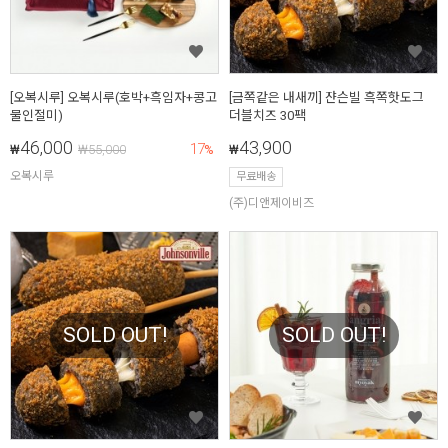
[오복시루] 오복시루(호박+흑임자+콩고
[금쪽같은 내새끼] 쟌슨빌 흑쪽핫도그
물인절미)
더블치즈 30팩
46,000
43,900
17
₩
₩
55,000
%
₩
오복시루
무료배송
(주)디앤제이비즈
SOLD OUT!
SOLD OUT!