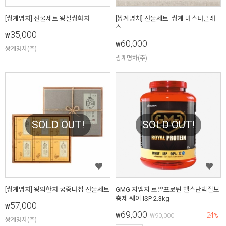
[쌍계명차] 선물세트 왕실쌍화차
[쌍계명차] 선물세트_쌍계 마스터클래
스
35,000
₩
60,000
₩
쌍계명차(주)
쌍계명차(주)
SOLD OUT!
SOLD OUT!
[쌍계명차] 왕의한차 궁중다첩 선물세트
GMG 지엠지 로얄프로틴 헬스단백질보
충제 웨이 ISP 2.3kg
57,000
₩
69,000
24
₩
₩
90,000
%
쌍계명차(주)