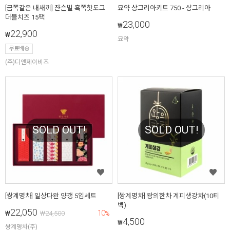
[금쪽같은 내새끼] 쟌슨빌 흑쪽핫도그
묘약 상그리아키트 750 - 샹그리아
더블치즈 15팩
23,000
₩
22,900
₩
묘약
무료배송
(주)디앤제이비즈
SOLD OUT!
SOLD OUT!
[쌍계명차] 일상다완 양갱 5입세트
[쌍계명차] 왕의한차 계피생강차(10티
백)
22,050
10
₩
₩
24,500
%
4,500
₩
쌍계명차(주)