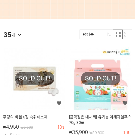
35
랭킹순
개
SOLD OUT!
SOLD OUT!
주당의 비결 6정 숙취해소제
[금쪽같은 내새끼] 유기농 야채과일주스
70g 30포
4,950
10
₩
₩
5,500
%
35,900
10
₩
₩
39,800
%