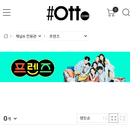
0
0
랭킹순
개