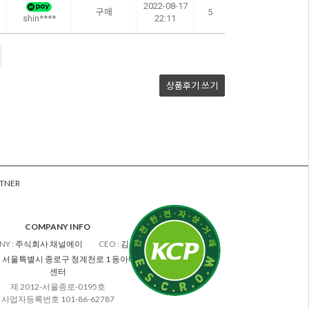
2022-08-17
구매
5
shin****
22:11
상품후기
쓰기
TNER
COMPANY INFO
NY
:
주식회사 채널에이
CEO
:
김차수
:
서울특별시 종로구 청계천로 1 동아미디어
센터
제 2012-서울종로-0195호
사업자등록번호 101-86-62787