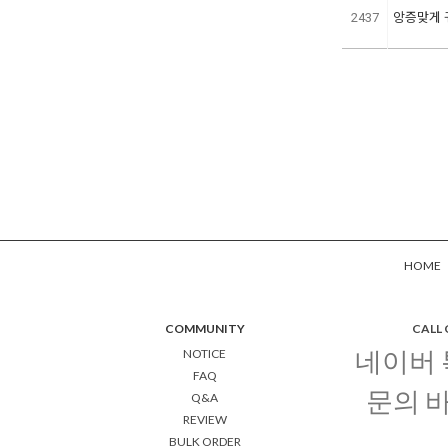
2437
앙증맞게 
HOME
COMMUNITY
CALL
네이버
NOTICE
FAQ
문의 
Q&A
REVIEW
BULK ORDER