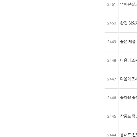
2451
먹어본결과
2450
완젼 맛있
2449
좋은 제품
2448
다음에또
2447
다음에또
2446
좋아요 
2445
상품도 좋고
2444
응대도 친