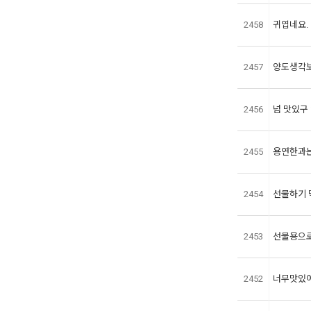
2458
귀엽네요. 
2457
양도생각보
2456
넘 맛있구 양
2455
용연한과
2454
선물하기 
2453
선물용으로
2452
너무맛있어