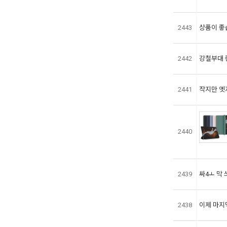
2443
상품이 좋습
2442
강철부대 
2441
작지만 엣
2440
2439
싸4ㅗ 막
2438
이제 마지