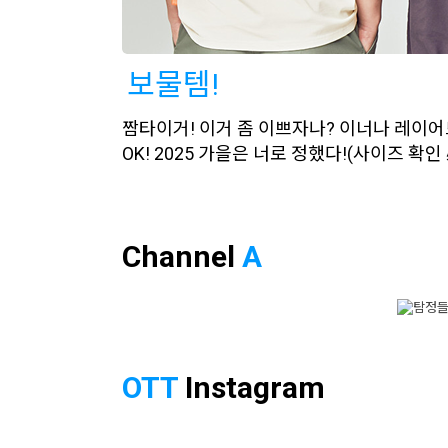
보물템!
짬타이거! 이거 좀 이쁘자나? 이너나 레이어드
OK! 2025 가을은 너로 정했다!(사이즈 확인 
Channel
A
1
2
3
4
5
6
7
8
9
10
OTT
Instagram