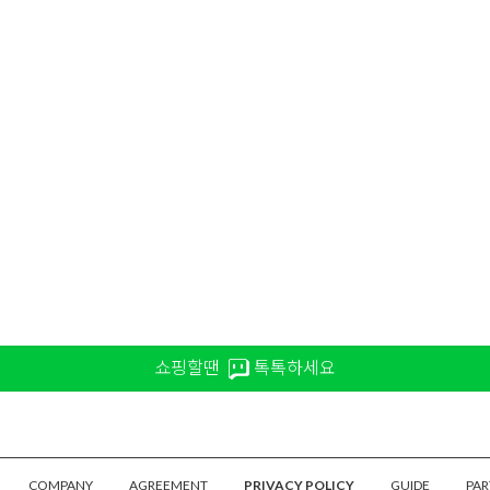
쇼핑할땐
톡톡하세요
COMPANY
AGREEMENT
PRIVACY POLICY
GUIDE
PAR