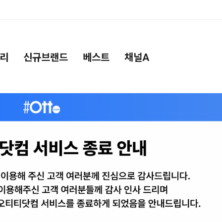
리
신규브랜드
베스트
채널A