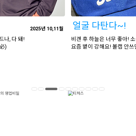
얼굴 다탄다~!
2025년 10,11월
나, 다 돼!
비갠 후 하늘은 너무 좋아! 소
必)
요즘 볕이 강해요! 볼캡 안쓰면